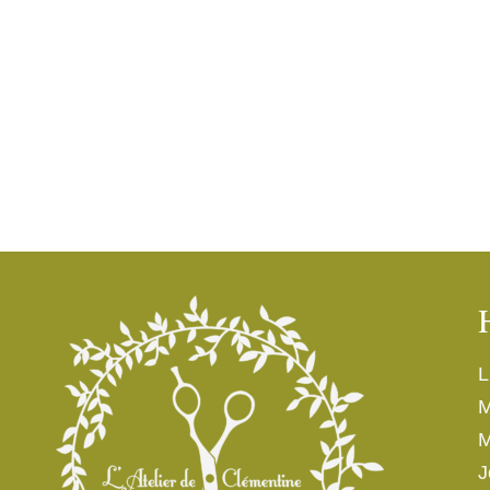
L
M
M
J