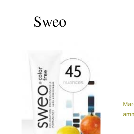
Sweo
Marq
amm